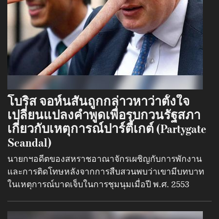
โบริส จอห์นสันถูกกล่าวหาว่าตั้งใจ
เปลี่ยนแปลงคำพูดเพื่อรบกวนรัฐสภา
เกี่ยวกับเหตุการณ์ปาร์ตี้เกต์ (Partygate
Scandal)
นายกฯอดีตของสหราชอาณาจักรเผชิญกับการพักงาน
และการติดโทษหลังจากการสืบสวนพบว่าเขามีบทบาท
ในเหตุการณ์บาดเจ็บในการชุมนุมเมื่อปี พ.ศ. 2553