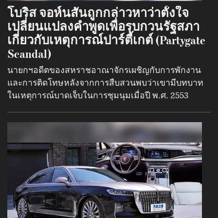
โบริส จอห์นสันถูกกล่าวหาว่าตั้งใจ
เปลี่ยนแปลงคำพูดเพื่อรบกวนรัฐสภา
เกี่ยวกับเหตุการณ์ปาร์ตี้เกต์ (Partygate
Scandal)
นายกฯอดีตของสหราชอาณาจักรเผชิญกับการพักงาน
และการติดโทษหลังจากการสืบสวนพบว่าเขามีบทบาท
ในเหตุการณ์บาดเจ็บในการชุมนุมเมื่อปี พ.ศ. 2553