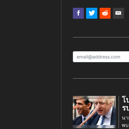
โบ
รบ
นา
พบ