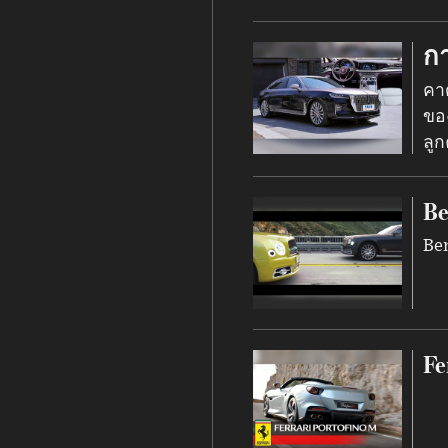
กา
คา
ขอ
ลูก
Be
Be
Fe