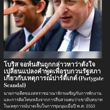
โบริส จอห์นสันถูกกล่าวหาว่าตั้งใจ
เปลี่ยนแปลงคำพูดเพื่อรบกวนรัฐสภา
เกี่ยวกับเหตุการณ์ปาร์ตี้เกต์ (Partygate
Scandal)
นายกฯอดีตของสหราชอาณาจักรเผชิญกับการพักงาน
และการติดโทษหลังจากการสืบสวนพบว่าเขามีบทบาท
ในเหตุการณ์บาดเจ็บในการชุมนุมเมื่อปี พ.ศ. 2553